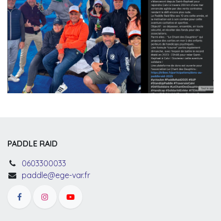
PADDLE RAID
0603300033
paddle@ege-var.fr