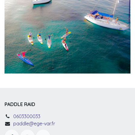
PADDLE RAID
0603300033
paddle@ege-var.fr